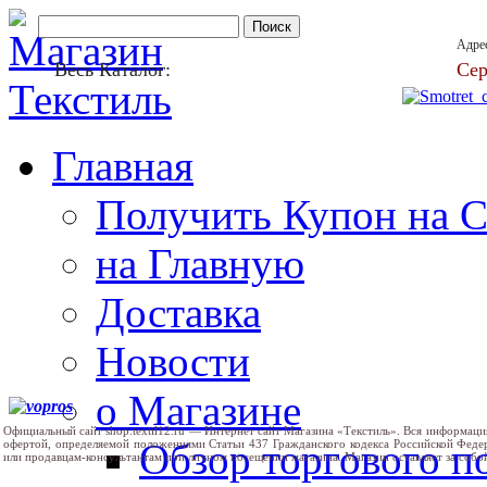
Адре
Весь Каталог:
Сер
Главная
Получить Купон на 
на Главную
Доставка
Новости
о Магазине
Официальный сайт shop.textil12.ru — Интернет сайт Магазина «Текстиль». Вся информаци
Обзор торгового 
офертой, определяемой положениями Статьи 437 Гражданского кодекса Российской Феде
или продавцам-консультантам при личном посещении магазина. Магазин оставляет за собо