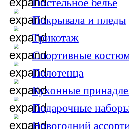
Постельное белье
Покрывала и пледы
Трикотаж
Спортивные костю
Полотенца
Кухонные принадл
Подарочные набор
Новогодний ассорт