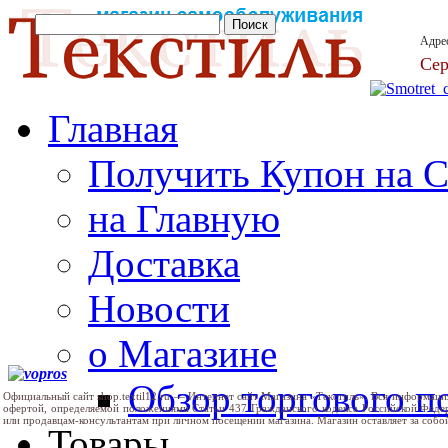
Адре
Сер
Главная
Получить Купон на 
на Главную
Доставка
Новости
о Магазине
Обзор торгового 
Официальный сайт shop.textil12.ru — Интернет сайт Магазина «Текстиль». Вся информаци
офертой, определяемой положениями Статьи 437 Гражданского кодекса Российской Феде
или продавцам-консультантам при личном посещении магазина. Магазин оставляет за собо
Товары