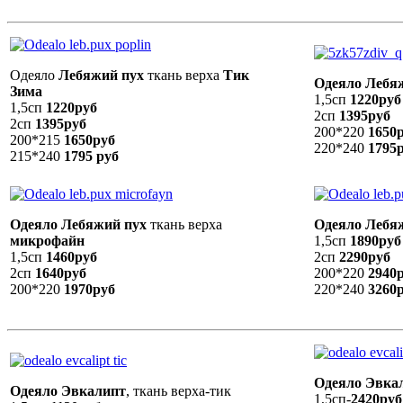
Одеяло
Лебяжий пух
ткань верха
Тик
Одеяло Лебяж
Зима
1,5сп
1220руб
1,5сп
1220руб
2сп
1395руб
2сп
1395руб
200*220
1650
200*215
1650руб
220*240
1795
215*240
1795 руб
Одеяло Лебяжий пух
ткань верха
Одеяло Лебя
микрофайн
1,5сп
1890руб
1,5сп
1460руб
2сп
2290руб
2сп
1640руб
200*220
2940
200*220
1970руб
220*240
3260
Одеяло Эвка
Одеяло
Эвкалипт
, ткань верха-тик
1,5сп-
2420руб