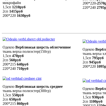
микрофайн
200*220
-2570
1,5сп
1210руб
220*240
2795
2сп
1415руб
200*220
1630руб
Одеяло
Верблюжья шерсть облегченное
Одеяло
Вербл
ткань верха полиэстер(150гр)
ткань верха х
1,5сп
470руб
1,5сп
795руб
2сп
560руб
2сп
945руб
200*215
640руб
200*220
1095
220*240
710руб
Одеяло
Верблюжья шерсть среднее
Одеяло
Вербл
ткань верха полиэстер(300гр)
ткань верха т
1,5сп
550руб
1,5сп
930руб
2сп
650руб
2сп
1100руб
200*215
860руб
200*215
1250