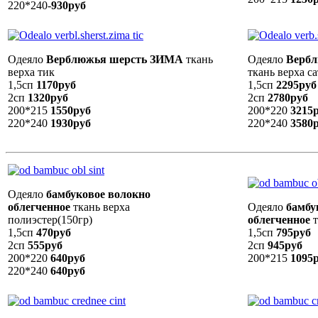
220*240-
930руб
Одеяло
Верблюжья шерсть ЗИМА
ткань
Одеяло
Вербл
верха тик
ткань верха с
1,5сп
1170руб
1,5сп
2295руб
2сп
1320руб
2сп
2780руб
200*215
1550руб
200*220
3215
220*240
1930руб
220*240
3580
Одеяло
бамбуковое волокно
облегченное
ткань верха
Одеяло
бамбу
полиэстер(150гр)
облегченное
т
1,5сп
470руб
1,5сп
795руб
2сп
555руб
2сп
945руб
200*220
640руб
200*215
1095
220*240
640руб