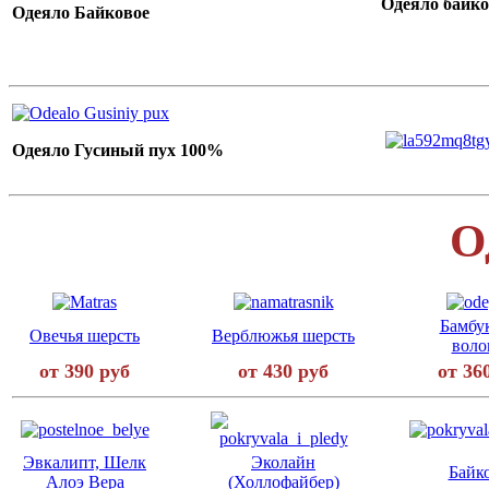
Одеяло байко
Одеяло Байковое
Одеяло Гусиный пух 100%
О
Бамбу
Овечья шерсть
Верблюжья шерсть
воло
от 390 руб
от 430 руб
от 36
Эвкалипт, Шелк
Эколайн
Байк
Алоэ Вера
(Холлофайбер)