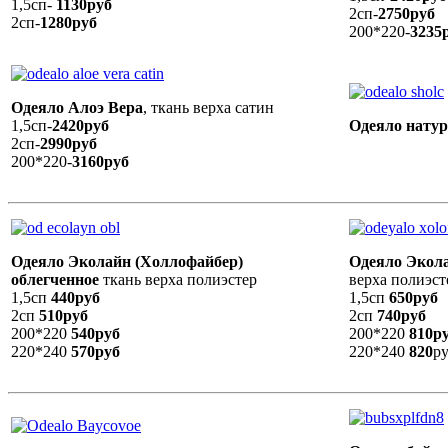
1,5сп-
1130руб
2сп-
2750руб
2сп-
1280руб
200*220-
3235
Одеяло Алоэ Вера
, ткань верха сатин
1,5сп-
2420руб
Одеяло нату
2сп-
2990руб
200*220-
3160руб
Одеяло Эколайн (Холлофайбер)
Одеяло Экол
облегченное
ткань верха полиэстер
верха полиэст
1,5сп
440руб
1,5сп
650руб
2сп
510руб
2сп
740руб
200*220
540руб
200*220
810р
220*240
570руб
220*240
820
р