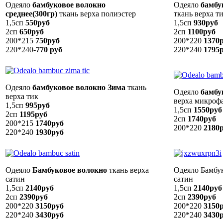
Одеяло
бамбуковое волокно
Одеяло
бамбу
среднее(300гр)
ткань верха полиэстер
ткань верха т
1,5сп
550руб
1,5сп
930руб
2сп
650руб
2сп
1100руб
200*215
750руб
200*220
1370
220*240-
770 руб
220*240
1795
Одеяло
бамбуковое волокно Зима
ткань
Одеяло
бамбу
верха тик
верха микроф
1,5сп
995руб
1,5сп
1550руб
2сп
1195руб
2сп
1740руб
200*215
1740руб
200*220
2180
220*240
1930руб
Одеяло
Бамбуковое волокно
ткань верха
Одеяло Бамбук
сатин
сатин
1,5сп
2140руб
1,5сп
2140руб
2сп
2390руб
2сп
2390руб
200*220
3150руб
200*220
3150
220*240
3430руб
220*240
3430