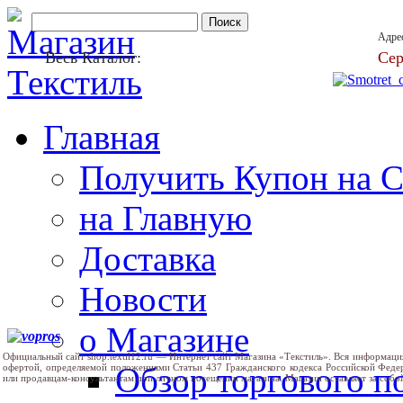
Адре
Весь Каталог:
Сер
Главная
Получить Купон на 
на Главную
Доставка
Новости
о Магазине
Официальный сайт shop.textil12.ru — Интернет сайт Магазина «Текстиль». Вся информаци
Обзор торгового 
офертой, определяемой положениями Статьи 437 Гражданского кодекса Российской Феде
или продавцам-консультантам при личном посещении магазина. Магазин оставляет за собо