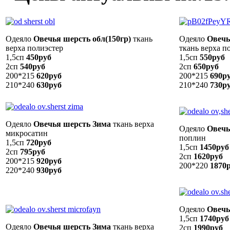
Одеяло
Овечья шерсть обл(150гр)
ткань
Одеяло
Овечь
верха полиэстер
ткань верха п
1,5сп
45
0
руб
1,5сп
550руб
2сп
540руб
2сп
650
руб
200*215
620руб
200*215
690р
210*240
630руб
210*240
730
р
Одеяло
Овечья шерсть Зима
ткань верха
Одеяло
Овечь
микросатин
поплин
1,5сп
720руб
1,5сп
1450руб
2сп
795руб
2сп
1620руб
200*215
920руб
200*220
1870
220*240
930руб
Одеяло
Овечь
1,5сп
1740руб
Одеяло
Овечья шерсть Зима
ткань верха
2сп
1990руб