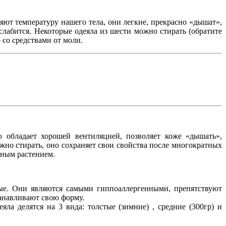
яют температуру нашего тела, они легкие, прекрасно «дышат»,
лабится. Некоторые одеяла из шести можно стирать (обратите
 со средствами от моли.
 обладает хорошей вентиляцией, позволяет коже «дышать»,
жно стирать, оно сохраняет свои свойства после многократных
бным растением.
лые. Они являются самыми гиппоаллергенными, препятствуют
танавливают свою форму.
яла делятся на 3 вида: толстые (зимние) , средние (300гр) и