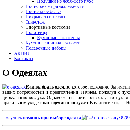
Подушки из лебяжьего пуха
Постельные принадлежности
Постельное белье
Покрывала и пледы
Трикотаж
Спортивные костюмы
Полотенца
Кухонные Полотенца
Кухонные принадлежности
Подарочные наборы
АКЦИИ
Контакты
О Одеялах
Как выбрать одеяло
, которое подходило бы именн
ваших потребностей и предпочтений. Начнем, пожалуй с пухо
циркуляцию воздуха. Однако учитывайте тот факт, что пух вп
правильном уходе такое
одеяло
прослужит Вам долгие годы. Но
Получить
помощь при выборе одеяла
,
по телефону:
8 (8