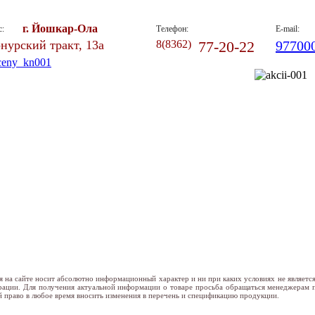
г. Йошкар-Ола
с:
Телефон:
E-mail:
нурский тракт, 13а
8(8362)
77-20-22
97700
я на сайте носит абсолютно информационный характер и ни при каких условиях не являетс
рации. Для получения актуальной информации о товаре просьба обращаться менеджерам 
й право в любое время вносить изменения в перечень и спецификацию продукции.