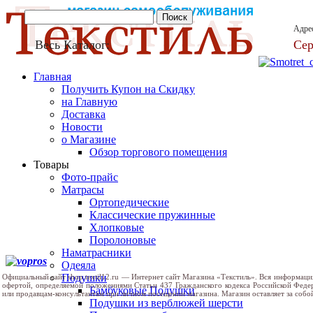
Адре
Весь Каталог:
Сер
Главная
Получить Купон на Скидку
на Главную
Доставка
Новости
о Магазине
Обзор торгового помещения
Товары
Фото-прайс
Матрасы
Ортопедические
Классические пружинные
Хлопковые
Поролоновые
Наматрасники
Одеяла
Подушки
Официальный сайт shop.textil12.ru — Интернет сайт Магазина «Текстиль». Вся информаци
офертой, определяемой положениями Статьи 437 Гражданского кодекса Российской Феде
Бамбуковые Подушки
или продавцам-консультантам при личном посещении магазина. Магазин оставляет за собо
Подушки из верблюжей шерсти