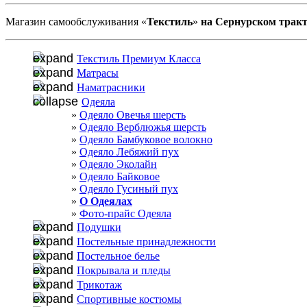
Магазин самообслуживания «
Текстиль
»
на Сернурском тракт
Текстиль Премиум Класса
Матрасы
Наматрасники
Одеяла
Одеяло Овечья шерсть
Одеяло Верблюжья шерсть
Одеяло Бамбуковое волокно
Одеяло Лебяжий пух
Одеяло Эколайн
Одеяло Байковое
Одеяло Гусиный пух
О Одеялах
Фото-прайс Одеяла
Подушки
Постельные принадлежности
Постельное белье
Покрывала и пледы
Трикотаж
Спортивные костюмы