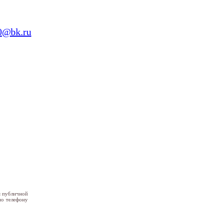
0@bk.ru
я публичной
по телефону