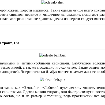
ерблюжьей, шерсти мериноса. Такие одеяла лучше всего сохран
одеяла снимают нервное и мышечное напряжение, помогают расс
звать аллергию, так же хранить одеяла из шерсти следует вместо
 тракт, 13а
иальными и антимикробными свойсвами. Бамбуковое волокно
тепло зимой, а так же прохладно и сухо летом. Такие одеяла мо
м аллергией. Энергетически бамбук является самым жизнеспосо
ми
такие как «Эколайн», «Лебяжий пух» легкие, мягкие, теп
 свойствами. Одеяла можно стирать, они быстро сохнут и восс
 состав, но и на размер и толщину, ведь практически все оде