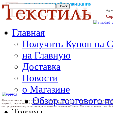
Адре
Сер
Главная
Получить Купон на 
на Главную
Доставка
Новости
о Магазине
Обзор торгового 
Официальный сайт shop.textil12.ru — Интернет сайт Магазина «Текстиль». Вся информаци
офертой, определяемой положениями Статьи 437 Гражданского кодекса Российской Феде
или продавцам-консультантам при личном посещении магазина. Магазин оставляет за собо
Товары