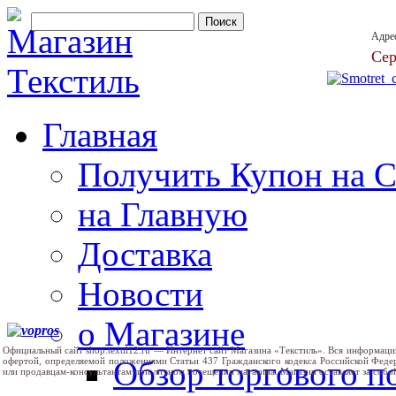
Адре
Сер
Главная
Получить Купон на 
на Главную
Доставка
Новости
о Магазине
Официальный сайт shop.textil12.ru — Интернет сайт Магазина «Текстиль». Вся информаци
Обзор торгового 
офертой, определяемой положениями Статьи 437 Гражданского кодекса Российской Феде
или продавцам-консультантам при личном посещении магазина. Магазин оставляет за собо