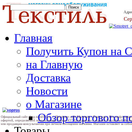
Адре
Сер
Главная
Получить Купон на 
на Главную
Доставка
Новости
о Магазине
Обзор торгового 
Официальный сайт shop.textil12.ru — Интернет сайт Магазина «Текстиль». Вся информаци
офертой, определяемой положениями Статьи 437 Гражданского кодекса Российской Феде
или продавцам-консультантам при личном посещении магазина. Магазин оставляет за собо
Товары