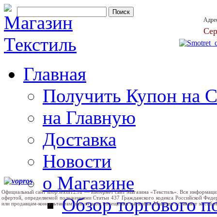
Адре
Сер
Главная
Получить Купон на 
на Главную
Доставка
Новости
о Магазине
Официальный сайт shop.textil12.ru — Интернет сайт Магазина «Текстиль». Вся информаци
Обзор торгового 
офертой, определяемой положениями Статьи 437 Гражданского кодекса Российской Феде
или продавцам-консультантам при личном посещении магазина. Магазин оставляет за собо