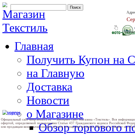
Адре
Сер
Главная
Получить Купон на 
на Главную
Доставка
Новости
о Магазине
Официальный сайт shop.textil12.ru — Интернет сайт Магазина «Текстиль». Вся информаци
Обзор торгового 
офертой, определяемой положениями Статьи 437 Гражданского кодекса Российской Феде
или продавцам-консультантам при личном посещении магазина. Магазин оставляет за собо